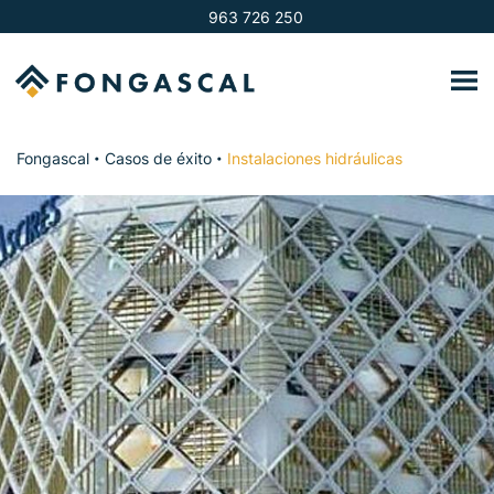
963 726 250
Fongascal
Casos de éxito
Instalaciones hidráulicas
•
•